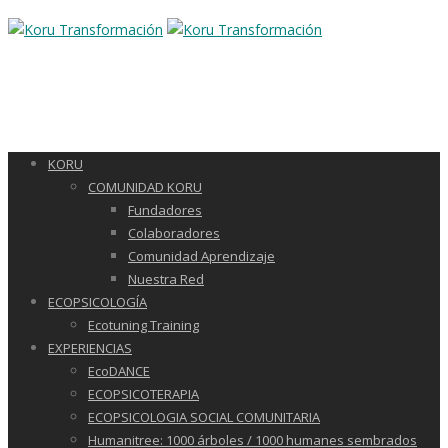
KORU
COMUNIDAD KORU
Fundadores
Colaboradores
Comunidad Aprendizaje
Nuestra Red
ECOPSICOLOGÍA
Ecotuning Training
EXPERIENCIAS
EcoDANCE
ECOPSICOTERAPIA
ECOPSICOLOGIA SOCIAL COMUNITARIA
Humanitree: 1000 árboles / 1000 humanes sembrados