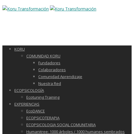
KORU
COMUNIDAD KORU
Fundadores
Colaboradores
Comunidad Aprendizaje
Nuestra Red
ECOPSICOLOGÍA
Ecotuning Training
EXPERIENCIAS
EcoDANCE
ECOPSICOTERAPIA
ECOPSICOLOGIA SOCIAL COMUNITARIA
Humanitree: 1000 árboles / 1000 humanes sembrados