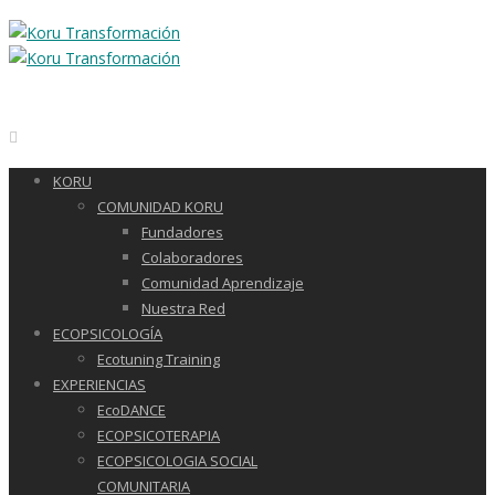
KORU
COMUNIDAD KORU
Fundadores
Colaboradores
Comunidad Aprendizaje
Nuestra Red
ECOPSICOLOGÍA
Ecotuning Training
EXPERIENCIAS
EcoDANCE
ECOPSICOTERAPIA
ECOPSICOLOGIA SOCIAL
COMUNITARIA